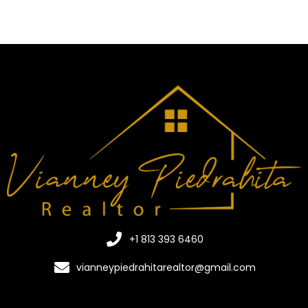
+1 813 393 6460
vianneypiedrahitarealtor@gmail.com