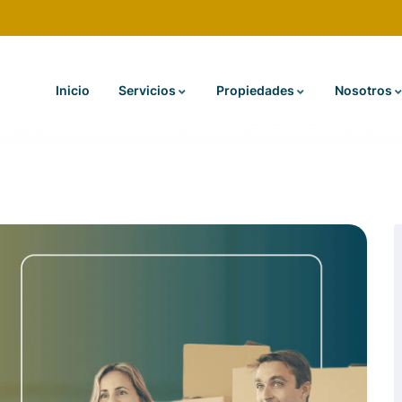
Inicio
Servicios
Propiedades
Nosotros