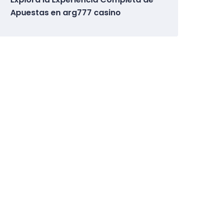
Apuestas en arg777 casino