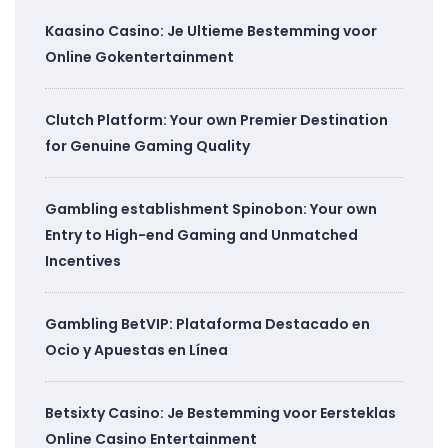
Kaasino Casino: Je Ultieme Bestemming voor
Online Gokentertainment
Clutch Platform: Your own Premier Destination
for Genuine Gaming Quality
Gambling establishment Spinobon: Your own
Entry to High-end Gaming and Unmatched
Incentives
Gambling BetVIP: Plataforma Destacado en
Ocio y Apuestas en Línea
Betsixty Casino: Je Bestemming voor Eersteklas
Online Casino Entertainment