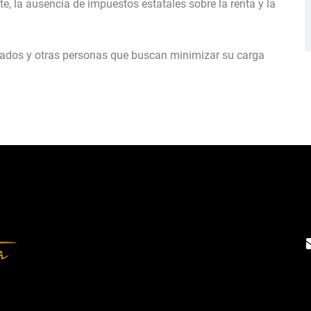
e, la ausencia de impuestos estatales sobre la renta y la
bilados y otras personas que buscan minimizar su carga