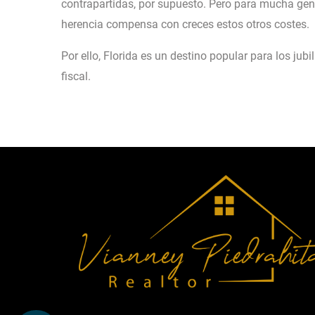
contrapartidas, por supuesto. Pero para mucha gent
herencia compensa con creces estos otros costes.
Por ello, Florida es un destino popular para los ju
fiscal.