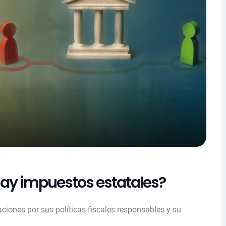
hay impuestos estatales?
aciones por sus políticas fiscales responsables y su