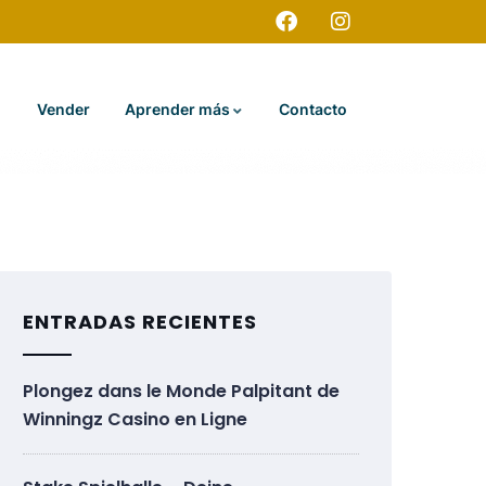
Vender
Aprender más
Contacto
ENTRADAS RECIENTES
Plongez dans le Monde Palpitant de
Winningz Casino en Ligne