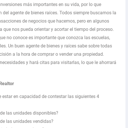
inversiones más importantes en su vida, por lo que
ón del agente de bienes raíces. Todos siempre buscamos la
ansacciones de negocios que hacemos, pero en algunos
 que nos pueda orientar y acortar el tiempo del proceso.
 que no conoce es importante que conozca las escuelas,
ales. Un buen agente de bienes y raíces sabe sobre todas
cisión a la hora de comprar o vender una propiedad.
cesidades y hará citas para visitarlas, lo que le ahorrará
Realtor
 estar en capacidad de contestar las siguientes 4
 de las unidades disponibles?
 de las unidades vendidas?