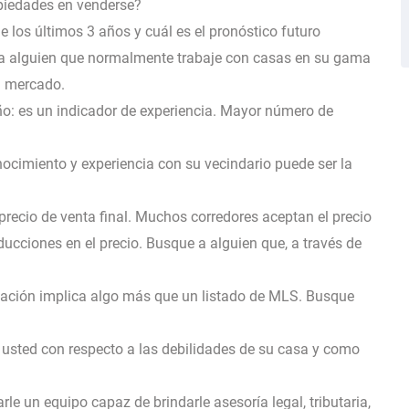
piedades en venderse?
e los últimos 3 años y cuál es el pronóstico futuro
 a alguien que normalmente trabaje con casas en su gama
u mercado.
o: es un indicador de experiencia. Mayor número de
onocimiento y experiencia con su vecindario puede ser la
l precio de venta final. Muchos corredores aceptan el precio
ucciones en el precio. Busque a alguien que, a través de
zación implica algo más que un listado de MLS. Busque
 usted con respecto a las debilidades de su casa y como
e un equipo capaz de brindarle asesoría legal, tributaria,