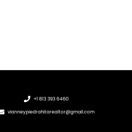
+1 813 393 6460
vianneypiedrahitarealtor@gmail.com