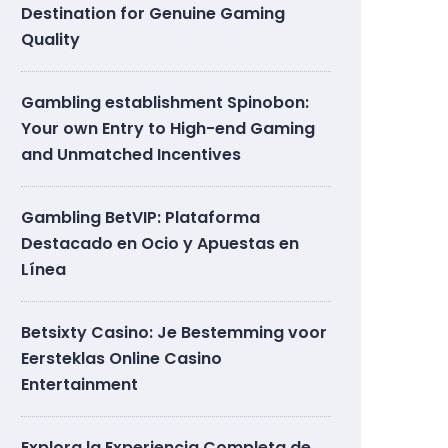
Destination for Genuine Gaming
Quality
Gambling establishment Spinobon:
Your own Entry to High-end Gaming
and Unmatched Incentives
Gambling BetVIP: Plataforma
Destacado en Ocio y Apuestas en
Línea
Betsixty Casino: Je Bestemming voor
Eersteklas Online Casino
Entertainment
Explora la Experiencia Completa de