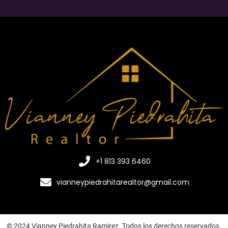
+1 813 393 6460
vianneypiedrahitarealtor@gmail.com
© 2024 Vianney Piedrahita Ramirez. Todos los derechos reservados.