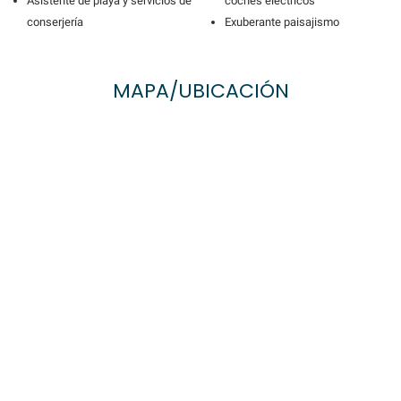
Asistente de playa y servicios de
coches eléctricos
conserjería
Exuberante paisajismo
MAPA/UBICACIÓN