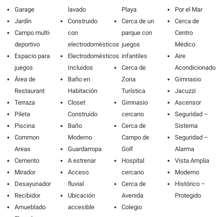
Garage
lavado
Playa
Por el Mar
Jardín
Construido
Cerca de un
Cerca de
Campo multi-
con
parque con
Centro
deportivo
electrodomésticos
juegos
Médico
Espacio para
Electrodomésticos
infantiles
Aire
juegos
Incluidos
Cerca de
Acondicionado
Área de
Baño en
Zona
Gimnasio
Restaurant
Habitación
Turística
Jacuzzi
Terraza
Closet
Gimnasio
Ascensor
Pileta
Construído
cercano
Seguridad –
Piscina
Baño
Cerca de
Sistema
Common
Moderno
Campo de
Seguridad –
Areas
Guardarropa
Golf
Alarma
Cemento
A estrenar
Hospital
Vista Amplia
Mirador
Acceso
cercano
Moderno
Desayunador
fluvial
Cerca de
Histórico –
Recibidor
Ubicación
Avenida
Protegido
Amueblado
accesible
Colegio