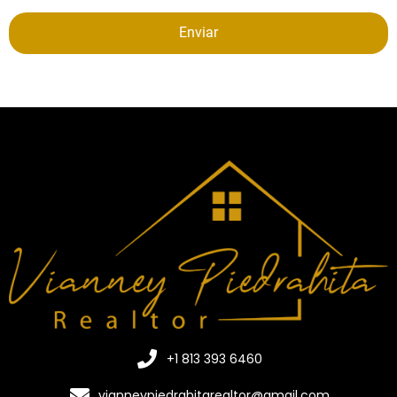
Enviar
+1 813 393 6460
vianneypiedrahitarealtor@gmail.com