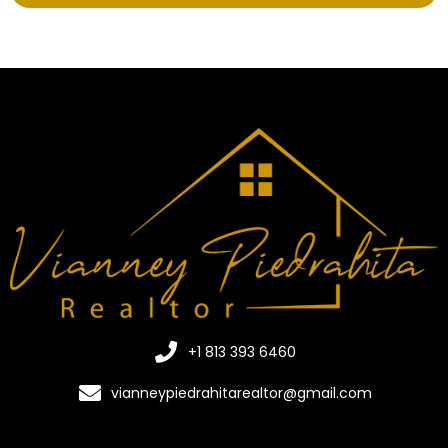
+1 813 393 6460
vianneypiedrahitarealtor@gmail.com