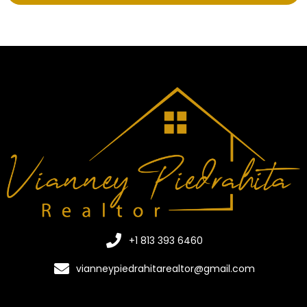
+1 813 393 6460
vianneypiedrahitarealtor@gmail.com