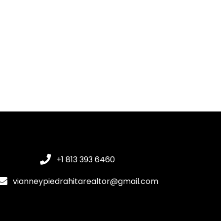
+1 813 393 6460
vianneypiedrahitarealtor@gmail.com