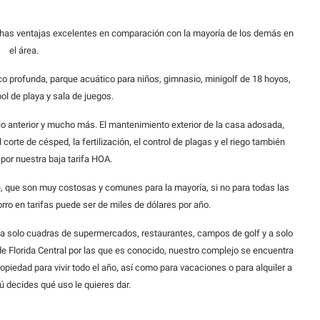
chas ventajas excelentes en comparación con la mayoría de los demás en
el área.
oco profunda, parque acuático para niños, gimnasio, minigolf de 18 hoyos,
ol de playa y sala de juegos.
lo anterior y mucho más. El mantenimiento exterior de la casa adosada,
l corte de césped, la fertilización, el control de plagas y el riego también
por nuestra baja tarifa HOA.
», que son muy costosas y comunes para la mayoría, si no para todas las
ro en tarifas puede ser de miles de dólares por año.
 a solo cuadras de supermercados, restaurantes, campos de golf y a solo
e Florida Central por las que es conocido, nuestro complejo se encuentra
piedad para vivir todo el año, así como para vacaciones o para alquiler a
Tú decides qué uso le quieres dar.