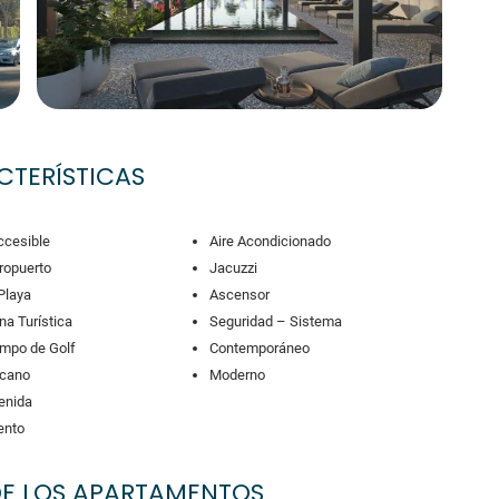
CTERÍSTICAS
ccesible
Aire Acondicionado
ropuerto
Jacuzzi
Playa
Ascensor
na Turística
Seguridad – Sistema
mpo de Golf
Contemporáneo
rcano
Moderno
enida
ento
DE LOS APARTAMENTOS