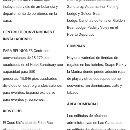
incluyen servicio de ambulancia y
Sancturay, Aquamarina, Fishing
departamento de bomberos en la
Lodge y Golden Bear
casa.
Lodge. Canchas de tenis en Golden
Bear Lodge. Pádel y Voley en el
CENTRO DE CONVENCIONES E
Puerto Deportivo
INSTALACIONES
COMPRAS
PARA REUNIONES Centro de
convenciones de 18,279 pies
Hay una variedad de tiendas de
cuadrados en el Hotel Sanctuary con
regalos en los hoteles, Scape Park y
capacidad para 550
la Marina donde puede adquirir ropa
personas. 15,846 pies cuadrados
de playa y otros obsequios como
divididos en cuatro grandes salones
souvenirs, ron dominicano, café y
para eventos. Espacio exclusivo
tabaco.
para eventos y reuniones.
ÁREA COMERCIAL
KIDS CLUB
Los edificios de oficinas
El Coco Kid’s club de Eden Roc
administrativas de Las Canas son
ofrece instalaciones de
un edificio de oficinas profesionales