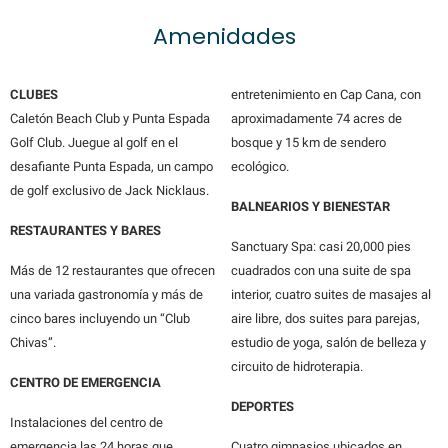
Amenidades
CLUBES
entretenimiento en Cap Cana, con
Caletón Beach Club y Punta Espada
aproximadamente 74 acres de
Golf Club. Juegue al golf en el
bosque y 15 km de sendero
desafiante Punta Espada, un campo
ecológico.
de golf exclusivo de Jack Nicklaus.
BALNEARIOS Y BIENESTAR
RESTAURANTES Y BARES
Sanctuary Spa: casi 20,000 pies
Más de 12 restaurantes que ofrecen
cuadrados con una suite de spa
una variada gastronomía y más de
interior, cuatro suites de masajes al
cinco bares incluyendo un “Club
aire libre, dos suites para parejas,
Chivas”.
estudio de yoga, salón de belleza y
circuito de hidroterapia.
CENTRO DE EMERGENCIA
DEPORTES
Instalaciones del centro de
emergencia las 24 horas que
Cuatro gimnasios ubicados en