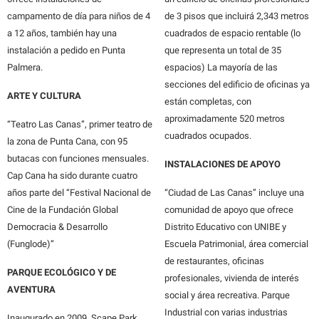
campamento de día para niños de 4
de 3 pisos que incluirá 2,343 metros
a 12 años, también hay una
cuadrados de espacio rentable (lo
instalación a pedido en Punta
que representa un total de 35
Palmera.
espacios) La mayoría de las
secciones del edificio de oficinas ya
ARTE Y CULTURA
están completas, con
aproximadamente 520 metros
“Teatro Las Canas”, primer teatro de
cuadrados ocupados.
la zona de Punta Cana, con 95
butacas con funciones mensuales.
INSTALACIONES DE APOYO
Cap Cana ha sido durante cuatro
años parte del “Festival Nacional de
“Ciudad de Las Canas” incluye una
Cine de la Fundación Global
comunidad de apoyo que ofrece
Democracia & Desarrollo
Distrito Educativo con UNIBE y
(Funglode)”
Escuela Patrimonial, área comercial
de restaurantes, oficinas
PARQUE ECOLÓGICO Y DE
profesionales, vivienda de interés
AVENTURA
social y área recreativa. Parque
Industrial con varias industrias
Inaugurado en 2009, Scape Park