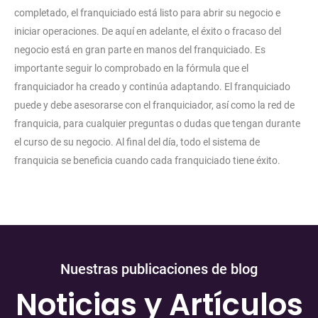
completado, el franquiciado está listo para abrir su negocio e
iniciar operaciones. De aquí en adelante, el éxito o fracaso del
negocio está en gran parte en manos del franquiciado. Es
importante seguir lo comprobado en la fórmula que el
franquiciador ha creado y continúa adaptando. El franquiciado
puede y debe asesorarse con el franquiciador, así como la red de
franquicia, para cualquier preguntas o dudas que tengan durante
el curso de su negocio. Al final del día, todo el sistema de
franquicia se beneficia cuando cada franquiciado tiene éxito.
Nuestras publicaciones de blog
Noticias y Artículos