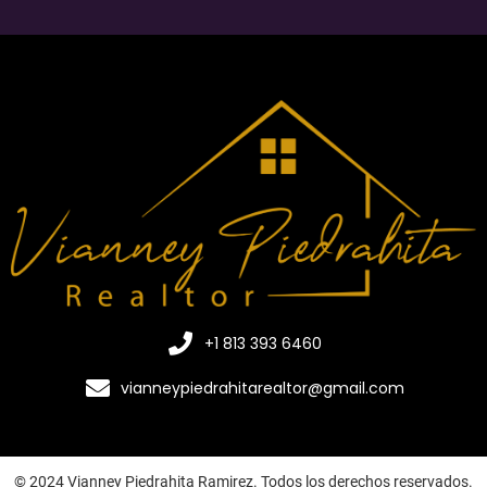
+1 813 393 6460
vianneypiedrahitarealtor@gmail.com
© 2024 Vianney Piedrahita Ramirez. Todos los derechos reservados.