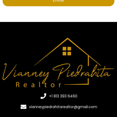
Enviar
+1 813 393 6460
vianneypiedrahitarealtor@gmail.com