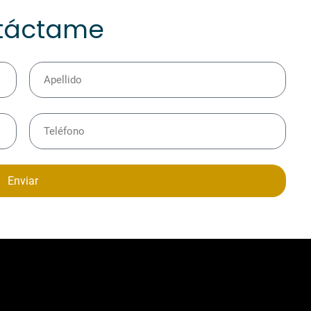
táctame
Enviar