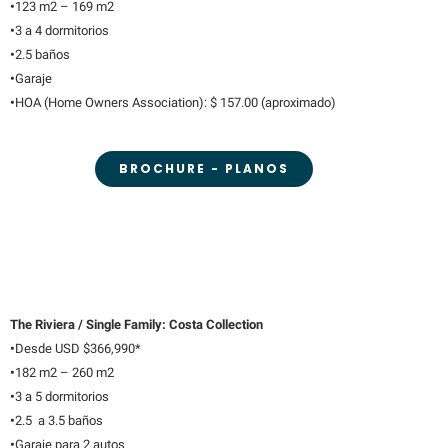
•
123 m2 – 169 m2
•
3 a 4 dormitorios
•
2.5 baños
•
Garaje
•
HOA (Home Owners Association): $ 157.00 (aproximado)
BROCHURE - PLANOS
The Riviera / Single Family: Costa Collection
•
Desde USD $366,990*
•
182 m2 – 260 m2
•
3 a 5 dormitorios
•
2.5 a 3.5 baños
•
Garaje para 2 autos