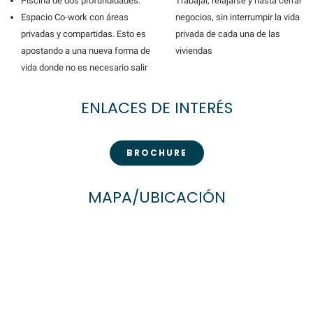
Piscina de dos profundidades.
Trabajar, relajarse y hasta cerrar
Espacio Co-work con áreas
negocios, sin interrumpir la vida
privadas y compartidas. Esto es
privada de cada una de las
apostando a una nueva forma de
viviendas
vida donde no es necesario salir
ENLACES DE INTERÉS
BROCHURE
MAPA/UBICACIÓN