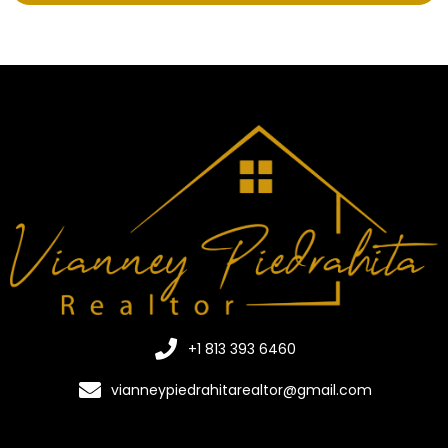
+1 813 393 6460
vianneypiedrahitarealtor@gmail.com