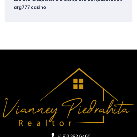
arg777 casino
+1 813 393 6460