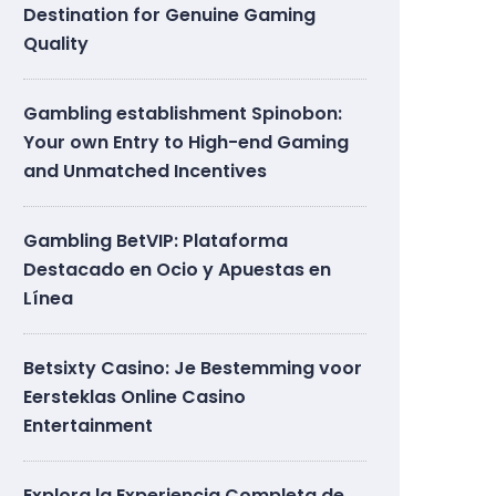
Destination for Genuine Gaming
Quality
Gambling establishment Spinobon:
Your own Entry to High-end Gaming
and Unmatched Incentives
Gambling BetVIP: Plataforma
Destacado en Ocio y Apuestas en
Línea
Betsixty Casino: Je Bestemming voor
Eersteklas Online Casino
Entertainment
Explora la Experiencia Completa de