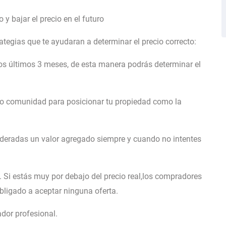
y bajar el precio en el futuro
tegias que te ayudaran a determinar el precio correcto:
los últimos 3 meses, de esta manera podrás determinar el
o o comunidad para posicionar tu propiedad como la
deradas un valor agregado siempre y cuando no intentes
 Si estás muy por debajo del precio real,los compradores
obligado a aceptar ninguna oferta.
ador profesional.